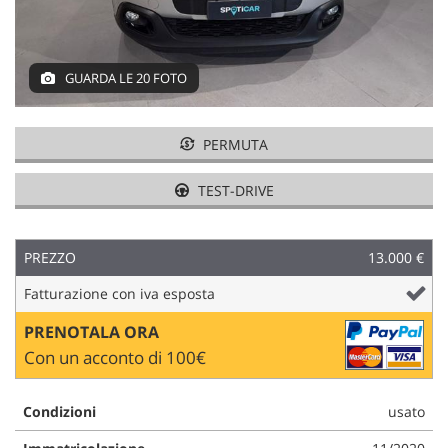
tracciamento
che
adottiamo
per
GUARDA LE 20 FOTO
offrire
le
funzionalità
PERMUTA
e
svolgere
le
TEST-DRIVE
attività
di
seguito
PREZZO
13.000 €
descritte.
Per
Fatturazione con iva esposta
ottenere
maggiori
PRENOTALA ORA
informazioni
Con un acconto di 100€
sull'utilità
e
sul
Condizioni
usato
funzionamento
di