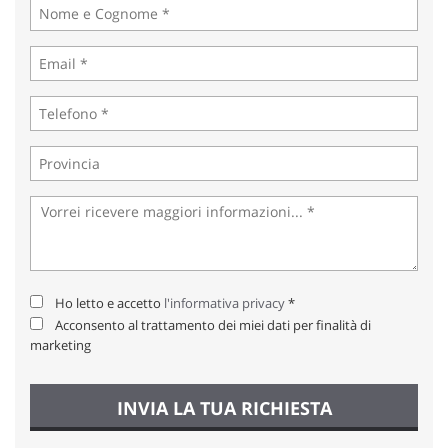
tta
ti
mpre
Cookie necessari
litato
Cookie delle preferenze
Cookie per il miglioramento dell'esperienza utente
Cookie analitici
Cookie di marketing
Ho letto e accetto
l'informativa privacy
*
Acconsento al trattamento dei miei dati per finalità di
marketing
Leggi
la
cookie
INVIA LA TUA RICHIESTA
policy