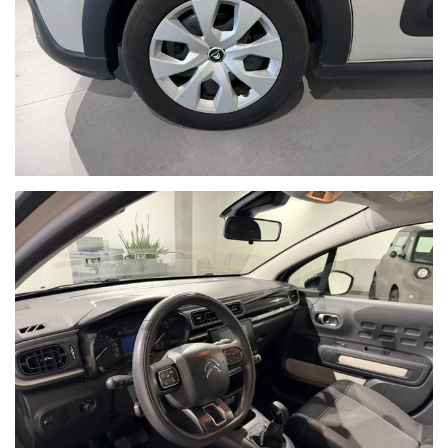
NON HAI TROVATO L'AUTO CHE
CERCHI?
Compila il modulo e ti contatteremo appena l'auto che
cerchi sarà disponibile
Ho letto e accetto
l'informativa privacy
*