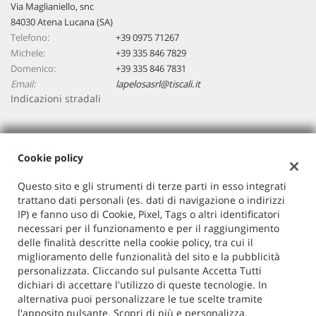
Via Maglianiello, snc
84030 Atena Lucana (SA)
Telefono:
+39 0975 71267
Michele:
+39 335 846 7829
Domenico:
+39 335 846 7831
Email:
lapelosasrl@tiscali.it
Indicazioni stradali
Dati fiscali:
Cookie policy
Lapelosa Srl
Via Maglianiello ,snc, Atena Lucana (SA)
Questo sito e gli strumenti di terze parti in esso integrati
C.F/P.IVA:
03610320651
trattano dati personali (es. dati di navigazione o indirizzi
Registro delle imprese:
SA
IP) e fanno uso di Cookie, Pixel, Tags o altri identificatori
necessari per il funzionamento e per il raggiungimento
delle finalità descritte nella cookie policy, tra cui il
miglioramento delle funzionalità del sito e la pubblicità
personalizzata. Cliccando sul pulsante Accetta Tutti
dichiari di accettare l'utilizzo di queste tecnologie. In
alternativa puoi personalizzare le tue scelte tramite
l'apposito pulsante. Scopri di più e personalizza.