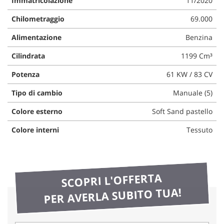
Immatricolazione
11/2020
questi
Chilometraggio
69.000
strumenti
di
Alimentazione
Benzina
tracciamento
si
Cilindrata
1199 Cm³
rimanda
alla
Potenza
61 KW / 83 CV
cookie
policy.
Tipo di cambio
Manuale (5)
Puoi
rivedere
Colore esterno
Soft Sand pastello
e
modificare
Colore interni
Tessuto
le
tue
scelte
in
SCOPRI L'OFFERTA
qualsiasi
momento.
PER AVERLA SUBITO TUA!