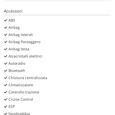
Salva
le
Accessori
impostazioni
ABS
Airbag
Airbag laterali
Airbag Passeggero
Airbag testa
Alzacristalli elettrici
Autoradio
Bluetooth
Chiusura centralizzata
Climatizzatore
Controllo trazione
Cruise Control
ESP
Fendinebbia