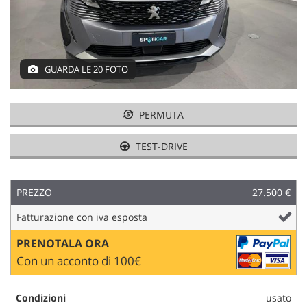
tracciamento
che
adottiamo
per
offrire
GUARDA LE 20 FOTO
le
funzionalità
e
svolgere
PERMUTA
le
attività
TEST-DRIVE
di
seguito
descritte.
PREZZO
27.500 €
Per
ottenere
Fatturazione con iva esposta
maggiori
informazioni
PRENOTALA ORA
sull'utilità
Con un acconto di 100€
e
sul
funzionamento
Condizioni
usato
di