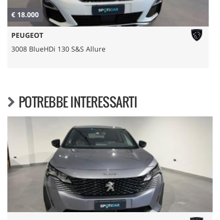
€ 18.000
€
PEUGEOT
3008 BlueHDi 130 S&S Allure
POTREBBE INTERESSARTI