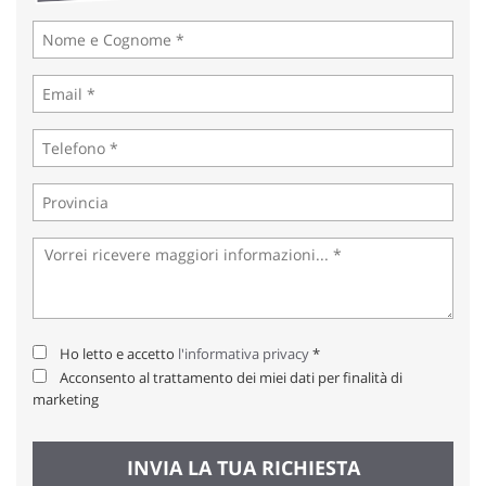
tta
ti
mpre
Cookie necessari
litato
Cookie delle preferenze
Cookie per il miglioramento dell'esperienza utente
Cookie analitici
Cookie di marketing
Ho letto e accetto
l'informativa privacy
*
Acconsento al trattamento dei miei dati per finalità di
Leggi
marketing
la
cookie
policy
INVIA LA TUA RICHIESTA