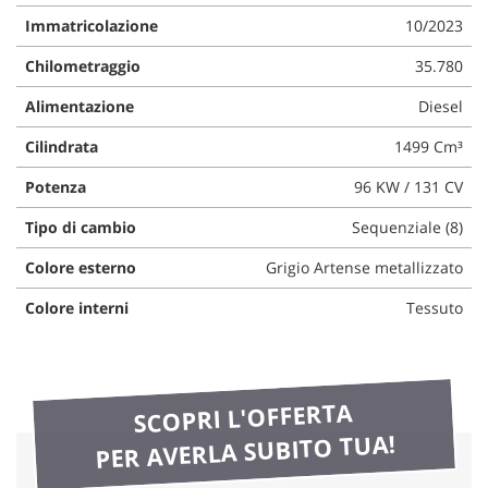
questi
Immatricolazione
10/2023
strumenti
di
Chilometraggio
35.780
tracciamento
Alimentazione
Diesel
si
rimanda
Cilindrata
1499 Cm³
alla
cookie
Potenza
96 KW / 131 CV
policy.
Puoi
Tipo di cambio
Sequenziale (8)
rivedere
e
Colore esterno
Grigio Artense metallizzato
modificare
le
Colore interni
Tessuto
tue
scelte
in
qualsiasi
SCOPRI L'OFFERTA
momento.
PER AVERLA SUBITO TUA!