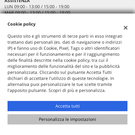
ASSISTENZA
LUN 09:00 - 13:00 / 15:00 - 19:00
MAR 09:00 - 13:00 / 15:00 - 19:00
MER 09:00 - 13:00 / 15:00 - 19:00
Cookie policy
GIO 09:00 - 13:00 / 15:00 - 19:00
VEN 09:00 - 13:00 / 15:00 - 19:00
Questo sito e gli strumenti di terze parti in esso integrati
SAB 09:00 - 13:00 / 15:00 - 19:00
trattano dati personali (es. dati di navigazione o indirizzi
IP) e fanno uso di Cookie, Pixel, Tags o altri identificatori
Sede di Sala Consilina
lapelosasrl
necessari per il funzionamento e per il raggiungimento
delle finalità descritte nella cookie policy, tra cui il
Via Maglianiello, snc
miglioramento delle funzionalità del sito e la pubblicità
84030 Atena Lucana (SA)
personalizzata. Cliccando sul pulsante Accetta Tutti
Telefono:
+39 0975 71267
dichiari di accettare l'utilizzo di queste tecnologie. In
Michele:
+39 335 846 7829
alternativa puoi personalizzare le tue scelte tramite
Domenico:
+39 335 846 7831
l'apposito pulsante. Scopri di più e personalizza.
Email:
lapelosasrl@tiscali.it
Indicazioni stradali
Accetta tutti
Personalizza le impostazioni
Dati fiscali:
Lapelosa Srl
Via Maglianiello ,snc, Atena Lucana (SA)