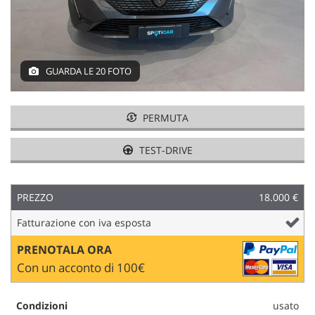
tracciamento
che
adottiamo
per
offrire
GUARDA LE 20 FOTO
le
funzionalità
e
svolgere
PERMUTA
le
attività
TEST-DRIVE
di
seguito
descritte.
PREZZO
18.000 €
Per
ottenere
Fatturazione con iva esposta
maggiori
informazioni
PRENOTALA ORA
sull'utilità
Con un acconto di 100€
e
sul
funzionamento
Condizioni
usato
di