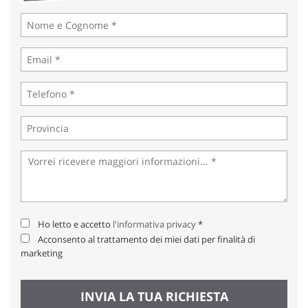
tta
ti
mpre
Cookie necessari
litato
Cookie delle preferenze
Cookie per il miglioramento dell'esperienza utente
Cookie analitici
Cookie di marketing
Ho letto e accetto
l'informativa privacy
*
Acconsento al trattamento dei miei dati per finalità di
Leggi
marketing
la
cookie
policy
INVIA LA TUA RICHIESTA