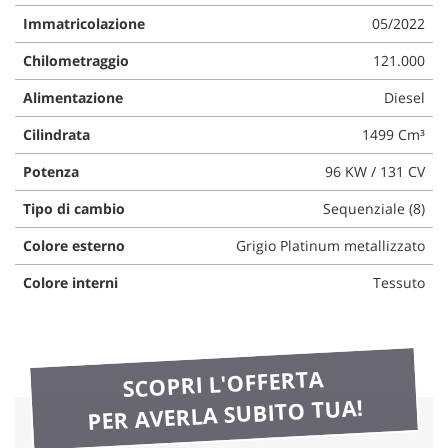
questi
Immatricolazione
05/2022
strumenti
di
Chilometraggio
121.000
tracciamento
Alimentazione
Diesel
si
rimanda
Cilindrata
1499 Cm³
alla
cookie
Potenza
96 KW / 131 CV
policy.
Puoi
Tipo di cambio
Sequenziale (8)
rivedere
e
Colore esterno
Grigio Platinum metallizzato
modificare
le
Colore interni
Tessuto
tue
scelte
in
qualsiasi
SCOPRI L'OFFERTA
momento.
PER AVERLA SUBITO TUA!