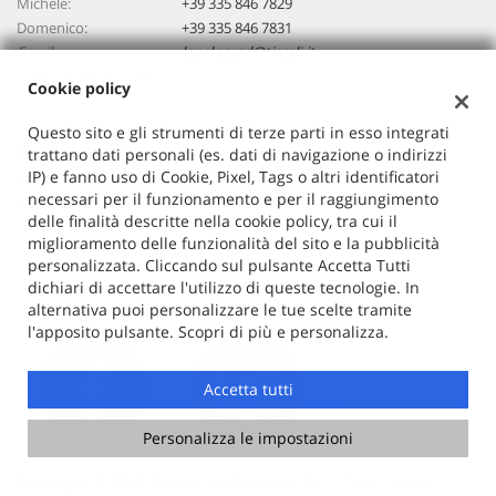
Michele:
+39 335 846 7829
Domenico:
+39 335 846 7831
Email:
lapelosasrl@tiscali.it
Indicazioni stradali
Cookie policy
Questo sito e gli strumenti di terze parti in esso integrati
Dati fiscali:
trattano dati personali (es. dati di navigazione o indirizzi
IP) e fanno uso di Cookie, Pixel, Tags o altri identificatori
Lapelosa Srl
necessari per il funzionamento e per il raggiungimento
Via Maglianiello ,snc, Atena Lucana (SA)
delle finalità descritte nella cookie policy, tra cui il
C.F/P.IVA:
03610320651
miglioramento delle funzionalità del sito e la pubblicità
Registro delle imprese:
SA
personalizzata. Cliccando sul pulsante Accetta Tutti
dichiari di accettare l'utilizzo di queste tecnologie. In
alternativa puoi personalizzare le tue scelte tramite
l'apposito pulsante. Scopri di più e personalizza.
Accetta tutti
Personalizza le impostazioni
Copyright © 2026 GestionaleAuto.com S.r.l., Tutti i diritti