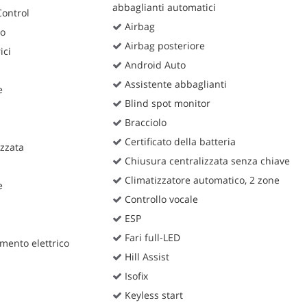
abbaglianti automatici
Control
Airbag
ro
Airbag posteriore
ici
Android Auto
Assistente abbaglianti
e
Blind spot monitor
Bracciolo
Certificato della batteria
zzata
Chiusura centralizzata senza chiave
Climatizzatore automatico, 2 zone
e
Controllo vocale
ESP
Fari full-LED
mento elettrico
Hill Assist
Isofix
Keyless start