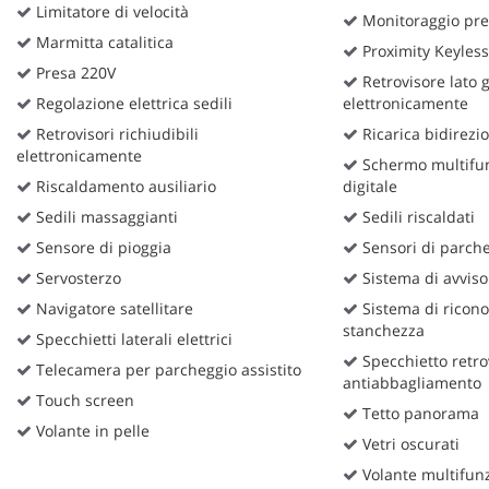
tta
Limitatore di velocità
Monitoraggio pre
ti
Marmitta catalitica
Proximity Keyless
Presa 220V
Retrovisore lato 
Regolazione elettrica sedili
elettronicamente
mpre
Cookie necessari
litato
Retrovisori richiudibili
Ricarica bidirezi
elettronicamente
Schermo multifun
Cookie delle preferenze
Riscaldamento ausiliario
digitale
Sedili massaggianti
Sedili riscaldati
Cookie per il miglioramento dell'esperienza utente
Sensore di pioggia
Sensori di parche
Servosterzo
Sistema di avviso
Cookie analitici
Navigatore satellitare
Sistema di ricono
stanchezza
Cookie di marketing
Specchietti laterali elettrici
Specchietto retro
Telecamera per parcheggio assistito
antiabbagliamento
Touch screen
Tetto panorama
Volante in pelle
Vetri oscurati
Volante multifun