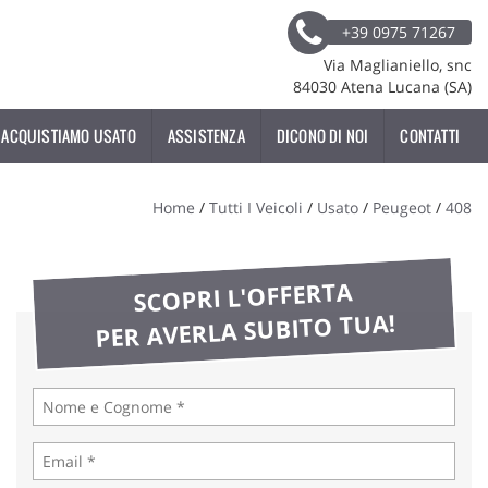
+39 0975 71267
Via Maglianiello, snc
84030 Atena Lucana (SA)
ACQUISTIAMO USATO
ASSISTENZA
DICONO DI NOI
CONTATTI
Home
/
Tutti I Veicoli
/
Usato
/
Peugeot
/
408
SCOPRI L'OFFERTA
PER AVERLA SUBITO TUA!