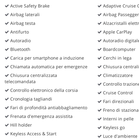
questi
Active Safety Brake
Adaptive Cruise 
strumenti
Airbag laterali
Airbag Passegge
di
Airbag testa
Alzacristalli elettr
tracciamento
si
Antifurto
Apple CarPlay
rimanda
Autoradio
Autoradio digital
alla
cookie
Bluetooth
Boardcomputer
policy.
Carica per smartphone a induzione
Cerchi in lega
Puoi
Chiamata automatica per emergenze
Chiusura centrali
rivedere
e
Chiusura centralizzata
Climatizzatore
modificare
telecomandata
Controllo trazion
le
Controllo elettronico della corsia
tue
Cruise Control
scelte
Cronologia tagliandi
Fari direzionali
in
Fari di profondità antiabbagliamento
Freno di staziona
qualsiasi
Frenata d'emergenza assistita
momento.
Interni in pelle
Hill holder
Keyless go
Keyless Access & Start
Luce d'ambiente