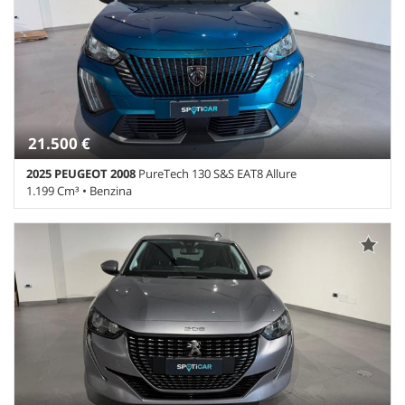
• Chiusura centralizzata • Climatizzatore • Controllo trazione •
Cruise Control • ESP • Fendinebbia • Head-up display • Park
Distance Control • Sedile posteriore sdoppiato • Servosterzo •
Specchietti laterali elettrici • Telecamera per parcheggio assistito
21.500 €
2025 PEUGEOT 2008
PureTech 130 S&S EAT8 Allure
1.199 Cm³ • Benzina
16.800 Km • Cambio Sequenziale (8) • Blu obsession metallizzato •
5 Porte • ABS • Airbag laterali • Airbag testa • Alzacristalli elettrici •
Autoradio • Bluetooth • Cerchi in lega • Chiusura centralizzata •
Climatizzatore • Controllo trazione • ESP • Fendinebbia • Filtro
antiparticolato • Immobilizzatore elettronico • Park Distance
Control • Sedile posteriore sdoppiato • Servosterzo • Specchietti
laterali elettrici