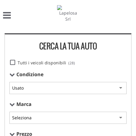
HOME
Le
tue
preferenze
LISTA VEICOLI
di
consenso
CERCA LA TUA AUTO
ACQUISTIAMO USATO
Il
seguente
pannello
ASSISTENZA
Tutti i veicoli disponibili
(28)
ti
consente
Condizione
di
DICONO DI NOI
esprimere
le
tue
CONTATTI
preferenze
Marca
di
consenso
alle
tecnologie
di
Prezzo