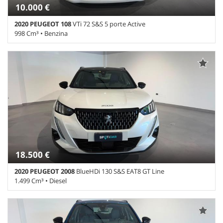
multifunzione
10.000 €
2020 PEUGEOT 108
VTi 72 S&S 5 porte Active
998 Cm³ • Benzina
66.900 Km • Cambio Manuale (5) • Bianco pastello • 5 Porte • ABS •
Airbag • Airbag laterali • Airbag Passeggero • Airbag posteriore •
Airbag testa • Alzacristalli elettrici • Autoradio • Bluetooth •
Boardcomputer • Cerchi in lega • Certificato della batteria •
Chiusura centralizzata • Chiusura centralizzata telecomandata •
Climatizzatore • Controllo trazione • ESP • Fari LED • Fendinebbia •
Immobilizzatore elettronico • Isofix • Lettore CD • Marmitta
catalitica • Monitoraggio pressione pneumatici • Sedile posteriore
sdoppiato • Sensore di luce • Servosterzo • USB • Volante
multifunzione
18.500 €
2020 PEUGEOT 2008
BlueHDi 130 S&S EAT8 GT Line
1.499 Cm³ • Diesel
97.300 Km • Cambio Sequenziale (8) • Bianco Madreperla perlato •
5 Porte • ABS • Airbag • Airbag laterali • Airbag Passeggero • Airbag
testa • Alzacristalli elettrici • Autoradio • Bluetooth • Cerchi in lega