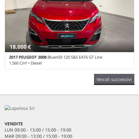
elettronicamente • Retrovisori richiudibili elettronicamente •
antiparticolato • Immobilizzatore elettronico • Park Distance
Riconoscimento dei segnali stradali • Sedile posteriore sdoppiato
Control • Sedile posteriore sdoppiato • Servosterzo • Specchietti
• Sensore di luce • Sensore di pioggia • Sensori di parcheggio
laterali elettrici
anteriori • Sensori di parcheggio posteriori • Servosterzo • Sistema
di avviso di distanza • Sistema di riconoscimento della stanchezza
• Specchietti laterali elettrici • Specchietto retrovisore con
funzione antiabbagliamento • Start/Stop Automatico •
Telecamera per parcheggio assistito • Touch screen • USB • Vetri
18.000 €
oscurati • Volante in pelle • Volante multifunzione
2017 PEUGEOT 3008
BlueHDi 120 S&S EAT6 GT Line
1.560 Cm³ • Diesel
122.000 Km • Cambio Automatico (6) • Rosso Rubino metallizzato
Veicoli successivi
• 5 Porte • ABS • Airbag • Airbag laterali • Airbag Passeggero •
Airbag testa • Alzacristalli elettrici • Autoradio • Bluetooth • Cerchi
in lega • Chiusura centralizzata • Climatizzatore • Cruise Control •
Fendinebbia • Filtro antiparticolato • Head-up display •
Immobilizzatore elettronico • Park Distance Control • Sedile
posteriore sdoppiato • Servosterzo • Navigatore satellitare •
Specchietti laterali elettrici
VENDITE
LUN 09:00 - 13:00 / 15:00 - 19:00
MAR 09:00 - 13:00 / 15:00 - 19:00