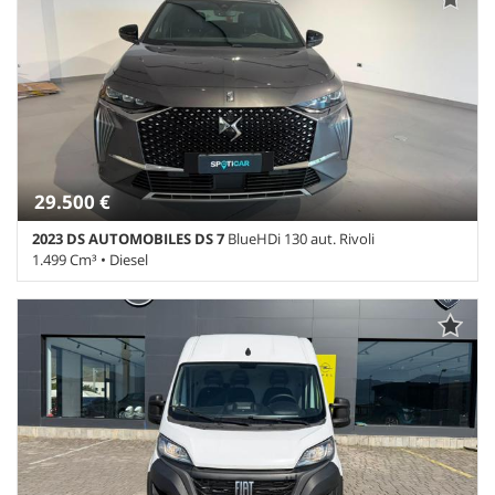
testa • Alzacristalli elettrici • Autoradio • Bluetooth • Cerchi in lega
• Chiusura centralizzata • Climatizzatore • Controllo trazione •
Cruise Control • ESP • Filtro antiparticolato • Immobilizzatore
elettronico • Interni in pelle • Park Distance Control • Regolazione
elettrica sedili • Sedile posteriore sdoppiato • Servosterzo •
Navigatore satellitare • Specchietti laterali elettrici • Telecamera
per parcheggio assistito • Tetto apribile
29.500 €
2023 DS AUTOMOBILES DS 7
BlueHDi 130 aut. Rivoli
1.499 Cm³ • Diesel
33.500 Km • Cambio Automatico (8) • Grigio Platinum metallizzato
• 5 Porte • ABS • Airbag • Airbag laterali • Airbag Passeggero •
Airbag testa • Alzacristalli elettrici • Autoradio • Bluetooth • Cerchi
in lega • Chiusura centralizzata • Climatizzatore • Controllo
trazione • Cruise Control • ESP • Filtro antiparticolato •
Immobilizzatore elettronico • Interni in pelle • Park Distance
Control • Regolazione elettrica sedili • Sedile posteriore sdoppiato
• Servosterzo • Navigatore satellitare • Specchietti laterali elettrici
• Telecamera per parcheggio assistito