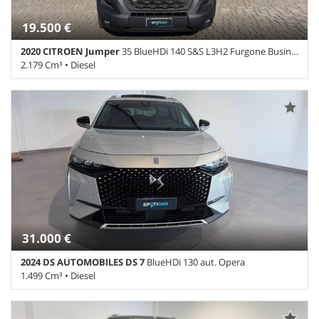
19.500 €
2020 CITROEN Jumper
35 BlueHDi 140 S&S L3H2 Furgone Business
2.179 Cm³ • Diesel
78.200 Km • Cambio Manuale (6) • Rosso Rubino metallizzato • 4
Porte • ABS • Airbag • Airbag laterali • Airbag Passeggero •
Alzacristalli elettrici • Autoradio • Bluetooth • Bracciolo • Chiusura
centralizzata • Climatizzatore • Cruise Control • ESP • Filtro
antiparticolato • Immobilizzatore elettronico • Park Distance
Control • Presa 220V • Retrovisore lato guida regolabile
elettronicamente • Retrovisore passeggero regolabile
elettronicamente • Sensore di pioggia • Servosterzo • Specchietti
laterali elettrici • USB • Volante multifunzione
31.000 €
2024 DS AUTOMOBILES DS 7
BlueHDi 130 aut. Opera
1.499 Cm³ • Diesel
16.000 Km • Cambio Automatico (8) • Grigio Chiaro perlato • 5
Porte • ABS • Airbag • Airbag laterali • Airbag Passeggero • Airbag