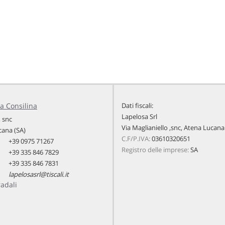
a Consilina
Dati fiscali:
Lapelosa Srl
, snc
Via Maglianiello ,snc, Atena Lucana
cana (SA)
C.F/P.IVA:
03610320651
+39 0975 71267
Registro delle imprese:
SA
+39 335 846 7829
+39 335 846 7831
lapelosasrl@tiscali.it
radali