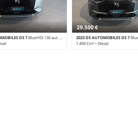
29.500 €
OMOBILES DS 7
BlueHDi 130 aut. Opera
2023 DS AUTOMOBILES DS 7
BlueH
esel
1.499 Cm³ • Diesel
ambio Automatico (8) • Grigio
33.500 Km • Cambio Automatico (8)
 • 5 Porte • ABS • Airbag • Airbag
Platinum metallizzato • 5 Porte • A
ag Passeggero • Airbag testa •
Airbag laterali • Airbag Passeggero
lettrici • Autoradio • Bluetooth •
• Alzacristalli elettrici • Autoradio
• Chiusura centralizzata •
Cerchi in lega • Chiusura centralizz
 • Controllo trazione • Cruise
Climatizzatore • Controllo trazione
 Filtro antiparticolato •
Control • ESP • Filtro antiparticola
 elettronico • Interni in pelle •
Immobilizzatore elettronico • Inter
Control • Regolazione elettrica
Park Distance Control • Regolazion
e posteriore sdoppiato • Servosterzo
sedili • Sedile posteriore sdoppiat
tellitare • Specchietti laterali
• Navigatore satellitare • Specchiett
ecamera per parcheggio assistito •
elettrici • Telecamera per parchegg