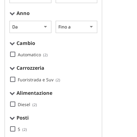
questi
strumenti
Anno
di
tracciamento
si
rimanda
alla
Cambio
cookie
policy.
Automatico
(2)
Puoi
rivedere
Carrozzeria
e
modificare
Fuoristrada e Suv
(2)
le
tue
Alimentazione
scelte
in
Diesel
(2)
qualsiasi
momento.
Posti
5
(2)