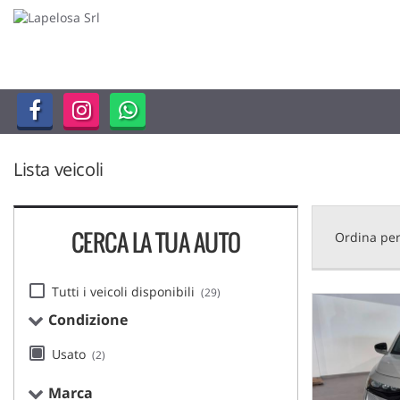
HOME
Le
tue
preferenze
LISTA VEICOLI
di
consenso
ACQUISTIAMO USATO
Il
seguente
Lista veicoli
pannello
ASSISTENZA
ti
consente
di
CERCA LA TUA AUTO
DICONO DI NOI
Ordina per
esprimere
le
tue
CONTATTI
Tutti i veicoli disponibili
(29)
preferenze
di
Condizione
consenso
alle
Usato
(2)
tecnologie
di
Marca