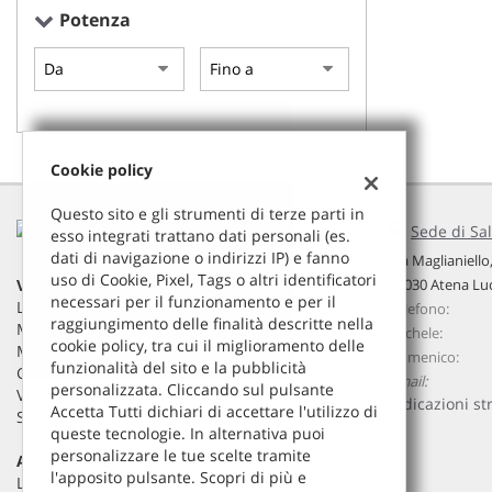
tta
Potenza
ti
mpre
Cookie necessari
litato
Cookie policy
Cookie delle preferenze
Questo sito e gli strumenti di terze parti in
Cookie per il miglioramento dell'esperienza utente
Sede di Sal
esso integrati trattano dati personali (es.
dati di navigazione o indirizzi IP) e fanno
Via Maglianiello
uso di Cookie, Pixel, Tags o altri identificatori
Cookie analitici
84030 Atena Lu
VENDITE
necessari per il funzionamento e per il
LUN 09:00 - 13:00 / 15:00 - 19:00
Telefono:
raggiungimento delle finalità descritte nella
MAR 09:00 - 13:00 / 15:00 - 19:00
Michele:
Cookie di marketing
cookie policy, tra cui il miglioramento delle
MER 09:00 - 13:00 / 15:00 - 19:00
Domenico:
funzionalità del sito e la pubblicità
GIO 09:00 - 13:00 / 15:00 - 19:00
Email:
personalizzata. Cliccando sul pulsante
VEN 09:00 - 13:00 / 15:00 - 19:00
Indicazioni st
Accetta Tutti dichiari di accettare l'utilizzo di
SAB 09:00 - 13:00 / 15:00 - 19:00
queste tecnologie. In alternativa puoi
personalizzare le tue scelte tramite
ASSISTENZA
l'apposito pulsante. Scopri di più e
LUN 09:00 - 13:00 / 15:00 - 19:00
Leggi