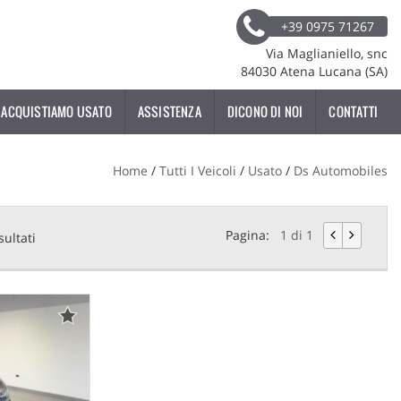
+39 0975 71267
Via Maglianiello, snc
84030 Atena Lucana (SA)
ACQUISTIAMO USATO
ASSISTENZA
DICONO DI NOI
CONTATTI
Home
/
Tutti I Veicoli
/
Usato
/
Ds Automobiles
Pagina:
1 di 1
sultati