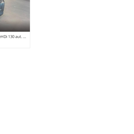
Di 130 aut. Rivoli
 • Grigio
BS • Airbag •
 • Airbag testa
 • Bluetooth •
ata •
 • Cruise
to •
ni in pelle •
e elettrica
o • Servosterzo
i laterali
io assistito